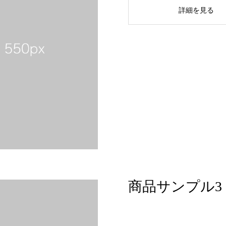
詳細を見る
商品サンプル3