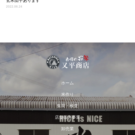
玄米団子あります
2022.06.24
ホーム
米作り
集荷・検査
店舗販売事業
卸売業